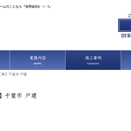
ムのことなら『合同会社b・t・f』
業務内容
施工事例
works
examples
事】千葉市 戸建
】千葉市 戸建