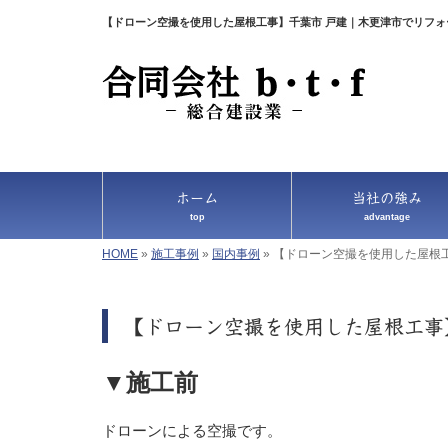
【ドローン空撮を使用した屋根工事】千葉市 戸建｜木更津市でリフォー
ホーム
当社の強み
top
advantage
HOME
»
施工事例
»
国内事例
»
【ドローン空撮を使用した屋根工
【ドローン空撮を使用した屋根工事
▼施工前
ドローンによる空撮です。